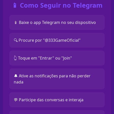
📱 Como Seguir no Telegram
📱 Baixe o app Telegram no seu dispositivo
🔍 Procure por "@333GameOficial"
👆 Toque em "Entrar" ou "Join"
🔔 Ative as notificações para não perder
nada
💬 Participe das conversas e interaja