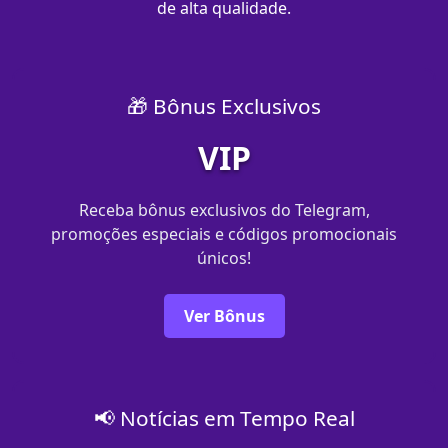
de alta qualidade.
🎁 Bônus Exclusivos
VIP
Receba bônus exclusivos do Telegram,
promoções especiais e códigos promocionais
únicos!
Ver Bônus
📢 Notícias em Tempo Real