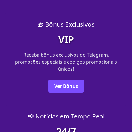
🎁 Bônus Exclusivos
VIP
Receba bônus exclusivos do Telegram,
promoções especiais e códigos promocionais
únicos!
Ver Bônus
📢 Notícias em Tempo Real
24/7