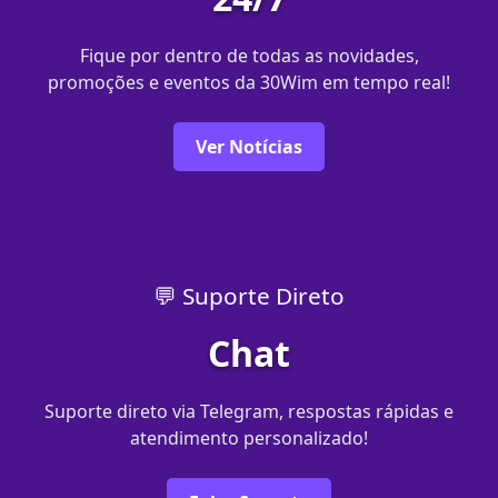
Fique por dentro de todas as novidades,
promoções e eventos da 30Wim em tempo real!
Ver Notícias
💬 Suporte Direto
Chat
Suporte direto via Telegram, respostas rápidas e
atendimento personalizado!