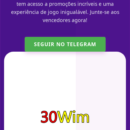
tem acesso a promoções incríveis e uma
experiência de jogo inigualável. Junte-se aos
vencedores agora!
SEGUIR NO TELEGRAM