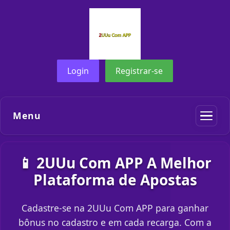
Login
Registrar-se
Menu
📱 2UUu Com APP A Melhor
Plataforma de Apostas
Cadastre-se na 2UUu Com APP para ganhar
bônus no cadastro e em cada recarga. Com a