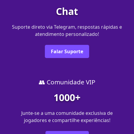
Chat
Suporte direto via Telegram, respostas rápidas e
atendimento personalizado!
Falar Suporte
👥 Comunidade VIP
1000+
Junte-se a uma comunidade exclusiva de
jogadores e compartilhe experiências!