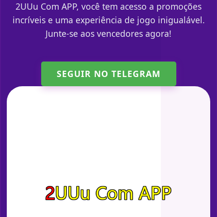
2UUu Com APP, você tem acesso a promoções
incríveis e uma experiência de jogo inigualável.
Junte-se aos vencedores agora!
SEGUIR NO TELEGRAM