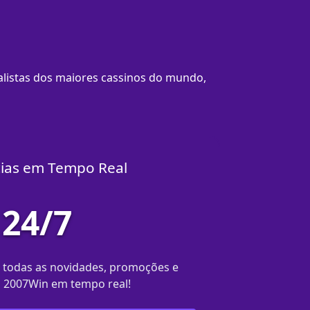
alistas dos maiores cassinos do mundo,
cias em Tempo Real
24/7
e todas as novidades, promoções e
 2007Win em tempo real!