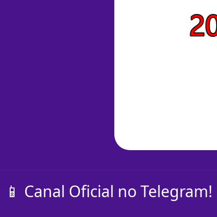
📱 Canal Oficial no Telegram!