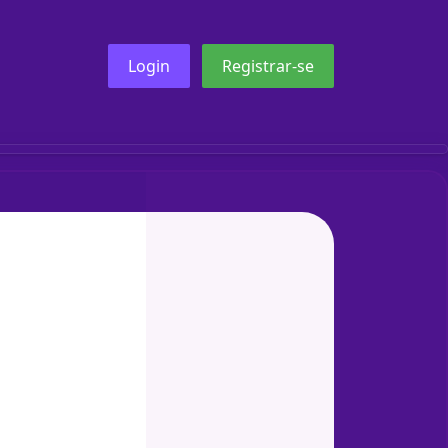
Login
Registrar-se