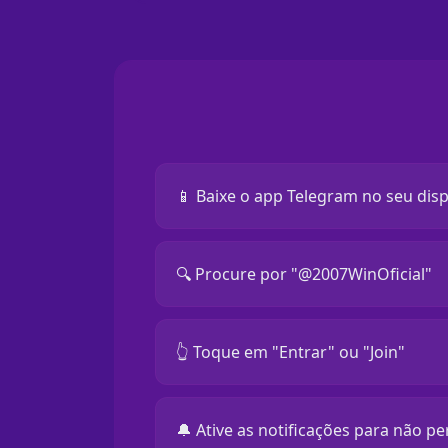
📱 Baixe o app Telegram no seu disp
🔍 Procure por "@2007WinOficial"
👆 Toque em "Entrar" ou "Join"
🔔 Ative as notificações para não p