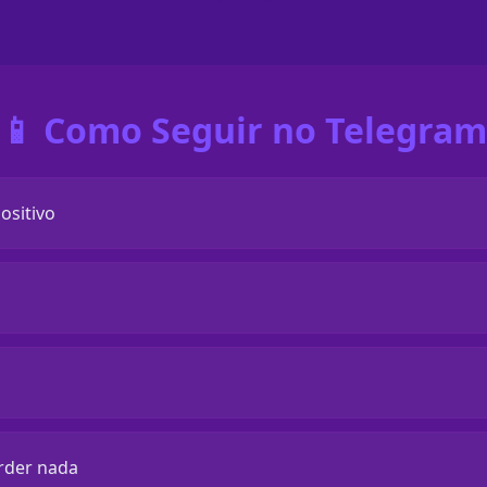
📱 Como Seguir no Telegram
ositivo
erder nada