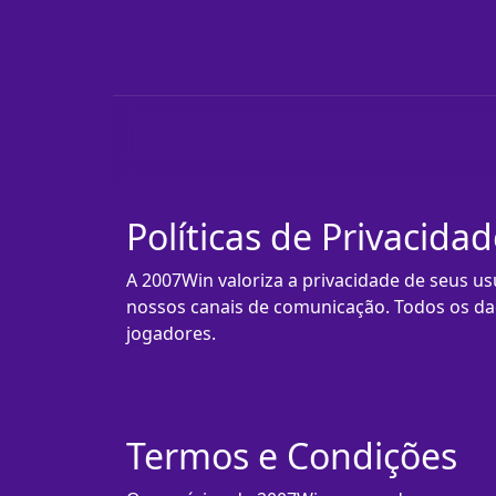
Políticas de Privacida
A 2007Win valoriza a privacidade de seus u
nossos canais de comunicação. Todos os dad
jogadores.
Termos e Condições