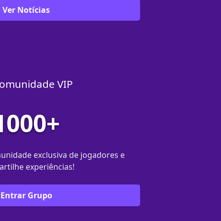
Ver Notícias
Comunidade VIP
1000+
unidade exclusiva de jogadores e
rtilhe experiências!
Entrar Grupo