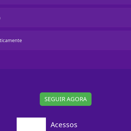
a
aticamente
SEGUIR AGORA
Acessos