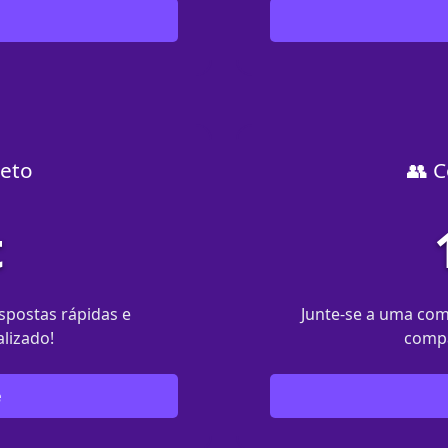
reto
👥 
t
espostas rápidas e
Junte-se a uma com
lizado!
compa
e