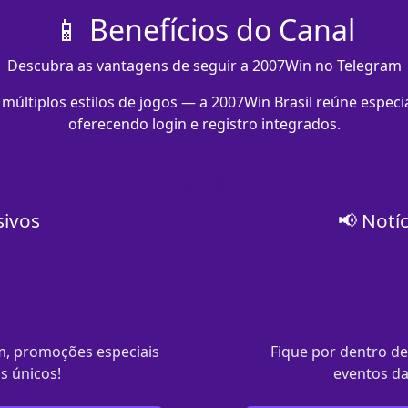
📱 Benefícios do Canal
Descubra as vantagens de seguir a 2007Win no Telegram
últiplos estilos de jogos — a 2007Win Brasil reúne especi
oferecendo login e registro integrados.
sivos
📢 Notí
m, promoções especiais
Fique por dentro d
s únicos!
eventos da