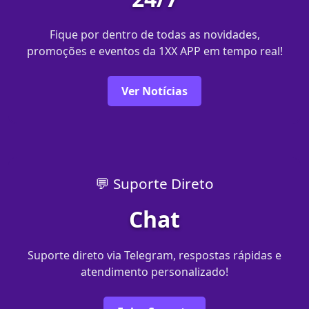
Fique por dentro de todas as novidades,
promoções e eventos da 1XX APP em tempo real!
Ver Notícias
💬 Suporte Direto
Chat
Suporte direto via Telegram, respostas rápidas e
atendimento personalizado!