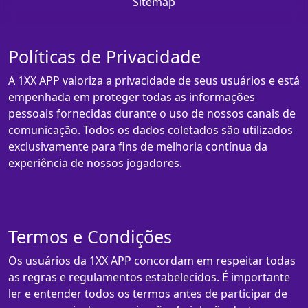
Sitemap
Políticas de Privacidade
A 1XX APP valoriza a privacidade de seus usuários e está
empenhada em proteger todas as informações
pessoais fornecidas durante o uso de nossos canais de
comunicação. Todos os dados coletados são utilizados
exclusivamente para fins de melhoria contínua da
experiência de nossos jogadores.
Termos e Condições
Os usuários da 1XX APP concordam em respeitar todas
as regras e regulamentos estabelecidos. É importante
ler e entender todos os termos antes de participar de