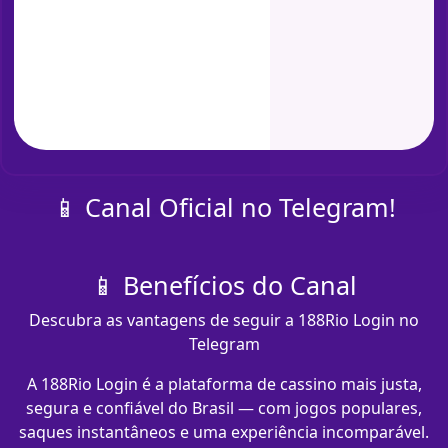
📱 Canal Oficial no Telegram!
📱 Benefícios do Canal
Descubra as vantagens de seguir a 188Rio Login no
Telegram
A 188Rio Login é a plataforma de cassino mais justa,
segura e confiável do Brasil — com jogos populares,
saques instantâneos e uma experiência incomparável.