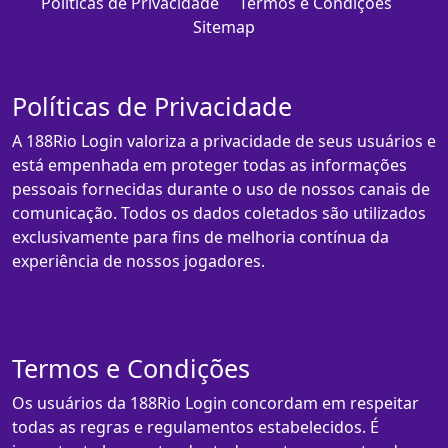
Políticas de Privacidade
Termos e Condições
Sitemap
Políticas de Privacidade
A 188Rio Login valoriza a privacidade de seus usuários e
está empenhada em proteger todas as informações
pessoais fornecidas durante o uso de nossos canais de
comunicação. Todos os dados coletados são utilizados
exclusivamente para fins de melhoria contínua da
experiência de nossos jogadores.
Termos e Condições
Os usuários da 188Rio Login concordam em respeitar
todas as regras e regulamentos estabelecidos. É