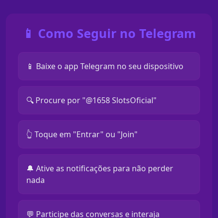
📱 Como Seguir no Telegram
📱 Baixe o app Telegram no seu dispositivo
🔍 Procure por "@1658 SlotsOficial"
👆 Toque em "Entrar" ou "Join"
🔔 Ative as notificações para não perder
nada
💬 Participe das conversas e interaja