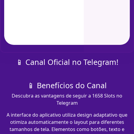
📱 Canal Oficial no Telegram!
📱 Benefícios do Canal
Descubra as vantagens de seguir a 1658 Slots no
Telegram
A interface do aplicativo utiliza design adaptativo que
otimiza automaticamente o layout para diferentes
tamanhos de tela. Elementos como botões, texto e