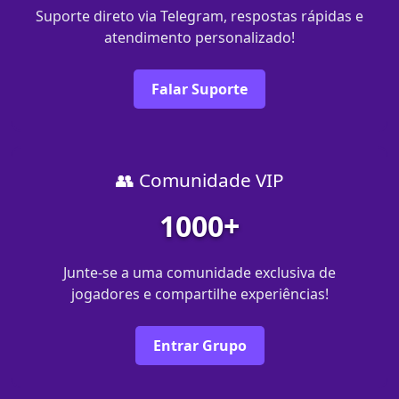
Suporte direto via Telegram, respostas rápidas e
atendimento personalizado!
Falar Suporte
👥 Comunidade VIP
1000+
Junte-se a uma comunidade exclusiva de
jogadores e compartilhe experiências!
Entrar Grupo