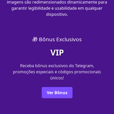
imagens são redimensionados dinamicamente para
garantir legibilidade e usabilidade em qualquer
dispositivo.
🎁 Bônus Exclusivos
VIP
Receba bônus exclusivos do Telegram,
promoções especiais e códigos promocionais
únicos!
Ver Bônus