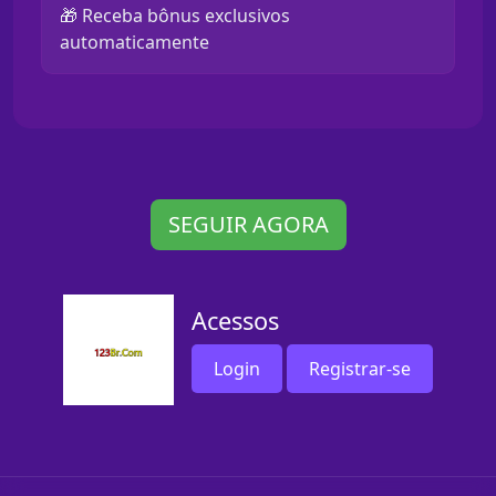
🎁 Receba bônus exclusivos
automaticamente
SEGUIR AGORA
Acessos
Login
Registrar-se