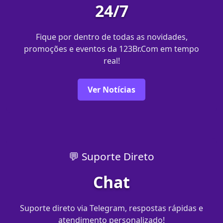
24/7
Fique por dentro de todas as novidades,
promoções e eventos da 123Br.Com em tempo
real!
Ver Notícias
💬 Suporte Direto
Chat
Suporte direto via Telegram, respostas rápidas e
atendimento personalizado!