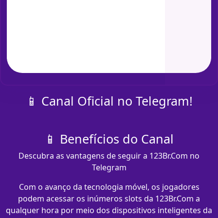
📱 Canal Oficial no Telegram!
📱 Benefícios do Canal
Descubra as vantagens de seguir a 123Br.Com no
Telegram
Com o avanço da tecnologia móvel, os jogadores
podem acessar os inúmeros slots da 123Br.Com a
qualquer hora por meio dos dispositivos inteligentes da