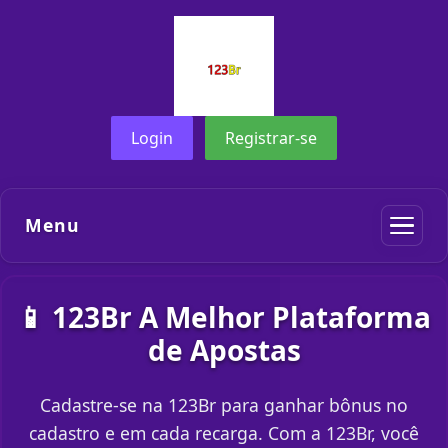
Login
Registrar-se
Menu
📱 123Br A Melhor Plataforma
de Apostas
Cadastre-se na 123Br para ganhar bônus no
cadastro e em cada recarga. Com a 123Br, você