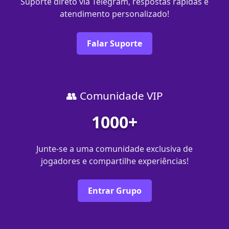
Suporte direto via Telegram, respostas rápidas e
atendimento personalizado!
Falar Suporte
👥 Comunidade VIP
1000+
Junte-se a uma comunidade exclusiva de
jogadores e compartilhe experiências!
Entrar Grupo