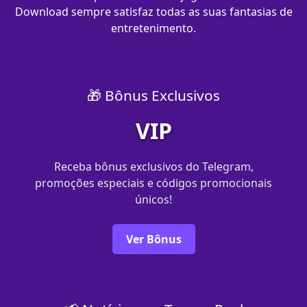
Download sempre satisfaz todas as suas fantasias de
entretenimento.
🎁 Bônus Exclusivos
VIP
Receba bônus exclusivos do Telegram,
promoções especiais e códigos promocionais
únicos!
Ver Bônus