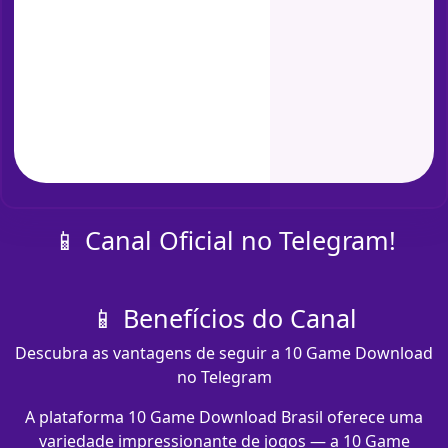
📱 Canal Oficial no Telegram!
📱 Benefícios do Canal
Descubra as vantagens de seguir a 10 Game Download
no Telegram
A plataforma 10 Game Download Brasil oferece uma
variedade impressionante de jogos — a 10 Game