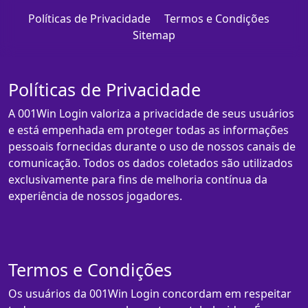
Políticas de Privacidade
Termos e Condições
Sitemap
Políticas de Privacidade
A 001Win Login valoriza a privacidade de seus usuários
e está empenhada em proteger todas as informações
pessoais fornecidas durante o uso de nossos canais de
comunicação. Todos os dados coletados são utilizados
exclusivamente para fins de melhoria contínua da
experiência de nossos jogadores.
Termos e Condições
Os usuários da 001Win Login concordam em respeitar