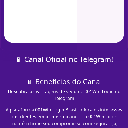
📱 Canal Oficial no Telegram!
📱 Benefícios do Canal
Descubra as vantagens de seguir a 001Win Login no
Telegram
A plataforma 001Win Login Brasil coloca os interesses
dos clientes em primeiro plano — a 001Win Login
mantém firme seu compromisso com segurança,