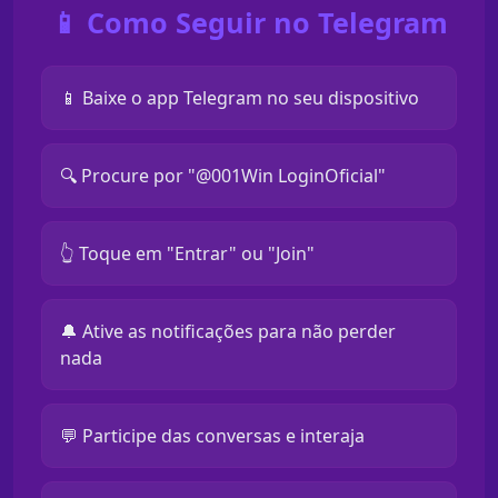
📱 Como Seguir no Telegram
📱 Baixe o app Telegram no seu dispositivo
🔍 Procure por "@001Win LoginOficial"
👆 Toque em "Entrar" ou "Join"
🔔 Ative as notificações para não perder
nada
💬 Participe das conversas e interaja